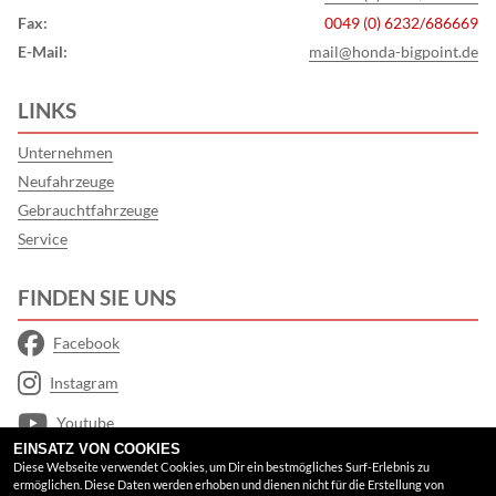
Fax:
0049 (0) 6232/686669
E-Mail:
mail@honda-bigpoint.de
LINKS
Unternehmen
Neufahrzeuge
Gebrauchtfahrzeuge
Service
FINDEN SIE UNS
Facebook
Instagram
Youtube
EINSATZ VON COOKIES
Google Maps
Diese Webseite verwendet Cookies, um Dir ein bestmögliches Surf-Erlebnis zu
ermöglichen. Diese Daten werden erhoben und dienen nicht für die Erstellung von