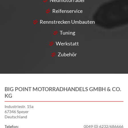
Neumotorräder
Reifenservice
Rennstrecken Umbauten
Tuning
Werkstatt
Zubehör
BIG POINT MOTORRADHANDELS GMBH & CO.
KG
Industriestr. 15a
67346 Speyer
Deutschland
Telefon:
0049 (0) 6232/686666