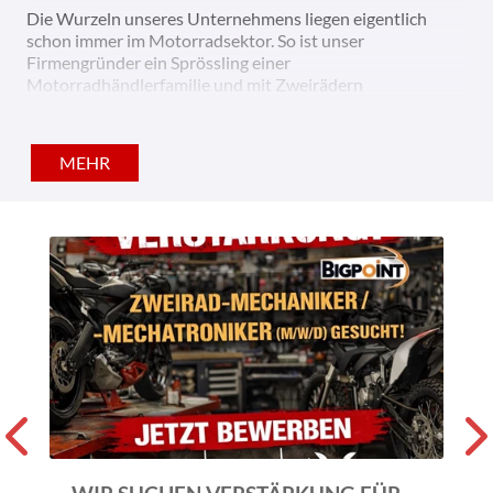
Die Wurzeln unseres Unternehmens liegen eigentlich
schon immer im Motorradsektor. So ist unser
Firmengründer ein Sprössling einer
Motorradhändlerfamilie und mit Zweirädern
aufgewachsen. Während er die ersten Jahre noch im
Crosssport verbrachte, wechselte er 1995 in den
Straßenrennsport und ist dort bis heute noch aktiv.
MEHR
Neben dem Verkauf von Neufahrzeugen bieten wir auch
ständig eine große Auswahl gebrauchter Motorräder an.
Im Zubehör- und Bekleidungsbereich bieten wir nur
Produkte an, welche sich hinsichtlich unseres
Qualitätsanspruchs auch bewährt haben. Hierfür steht
Ihnen geschultes Fachpersonal mit langjähriger Erfahrung
zur Verfügung.
Unsere eigentliche Passion sind aber Umbauten. Ob für
die Straße oder die Rennstrecke, perfekt vorbereitete
Motorräder faszinieren uns auch heute noch immer. Einige
der Umbauten werden Sie auf unseren Seiten
wiederfinden, aber am besten besuchen Sie uns vor Ort
und machen sich selbst ein Bild.